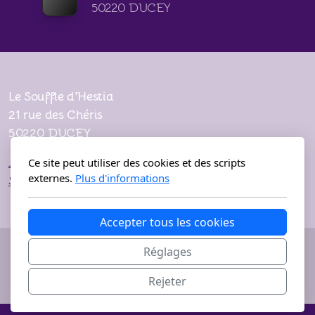
50220 DUCEY
Le Souffle d'Hestia
21 rue des Chéris
50220 DUCEY
Accueil
Ce site peut utiliser des cookies et des scripts
externes.
Plus d'informations
Stages
Accepter tous les cookies
Copyright, tous droits réservés
Réglages
Photos : Thierry Nozières
Rejeter