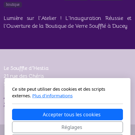
boutique
Lumière sur l'Atelier ! L'Inauguration Réussie et
l'Ouverture de la Boutique de Verre Soufflé à Ducey
Le Souffle d'Hestia
21 rue des Chéris
50220 DUCEY
Ce site peut utiliser des cookies et des scripts
externes.
Plus d'informations
Accueil
Stages
Accepter tous les cookies
Réglages
Copyright, tous droits réservés